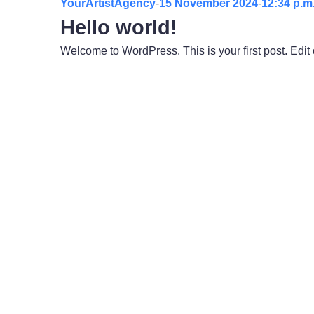
YourArtistAgency
-
15 November 2024
-
12:34 p.m
Hello world!
Welcome to WordPress. This is your first post. Edit or
Du hast Interesse? Wir erstellen dir g
telefonisch per WhatsApp oder über 