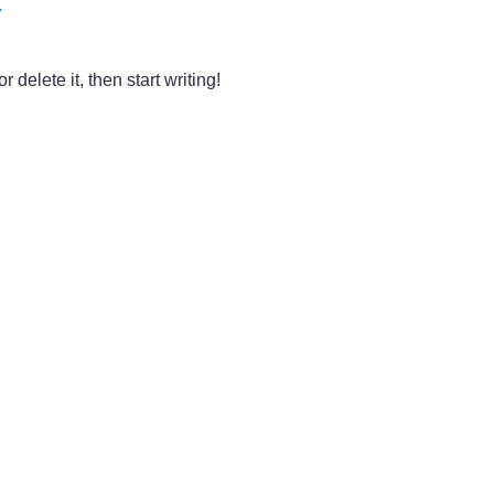
.
 delete it, then start writing!
erne ein unverbindliches Angebot. Für weitere Fra
Social Media zu Verfügung.
Schnelles Angebot anfordern